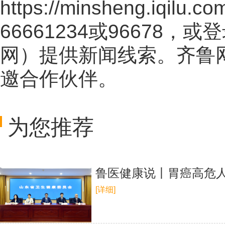
https://minsheng.iqilu.co
66661234或96678
网
）提供新闻线索。齐鲁
邀合作伙伴。
为您推荐
鲁医健康说丨胃癌高危
[详细]